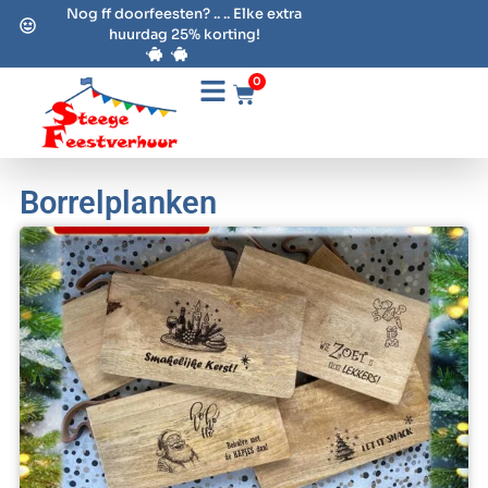
Nog ff doorfeesten? .. .. Elke extra
huurdag 25% korting!
0
Borrelplanken