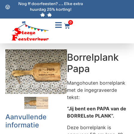
Nog ff doorfeesten? .. .. Elke extra
huurdag 25% korting!
0
Borrelplank
Papa
Mangohouten borrelplank
met de ingegraveerde
tekst:
“Jij bent een PAPA van de
Aanvullende
BORRELste PLANK”.
informatie
Deze borrelplank is