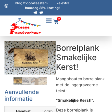
Nog ff doorfeesten? .. .. Elke extra
huurdag 25% korting!
0
Borrelplank
Smakelijke
Kerst!
Mangohouten borrelplank
met de ingegraveerde
tekst:
Aanvullende
informatie
“Smakelijke Kerst!”.
Deze borrelplank is
Handvat
: bruin