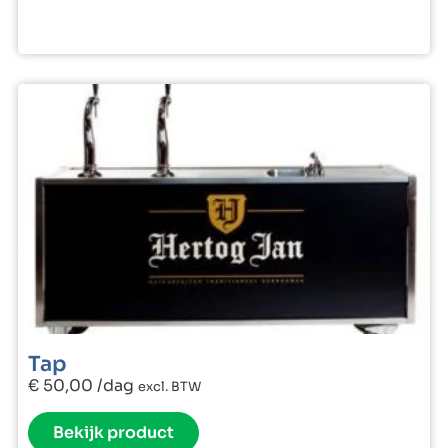
Tap
€
50,00
/dag
excl. BTW
Bekijk product