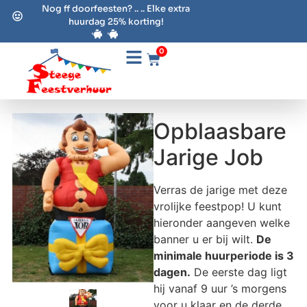
Nog ff doorfeesten? .. .. Elke extra
huurdag 25% korting!
0
Opblaasbare
Jarige Job
Verras de jarige met deze
vrolijke feestpop! U kunt
hieronder aangeven welke
banner u er bij wilt.
De
minimale huurperiode is 3
dagen.
De eerste dag ligt
hij vanaf 9 uur ’s morgens
voor u klaar en de derde