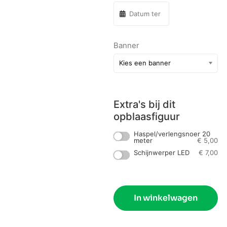
Banner
Extra's bij dit
opblaasfiguur
Haspel/verlengsnoer 20
meter
€
5,00
Schijnwerper LED
€
7,00
In winkelwagen