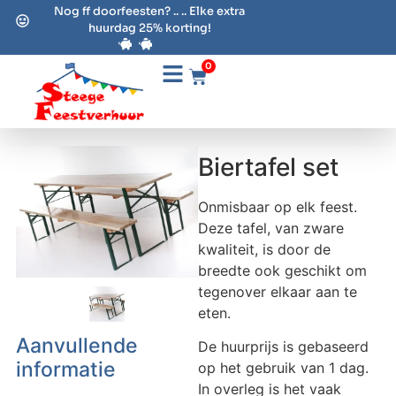
Nog ff doorfeesten? .. .. Elke extra
huurdag 25% korting!
0
Biertafel set
Onmisbaar op elk feest.
Deze tafel, van zware
kwaliteit, is door de
breedte ook geschikt om
tegenover elkaar aan te
eten.
Aanvullende
De huurprijs is gebaseerd
informatie
op het gebruik van 1 dag.
In overleg is het vaak