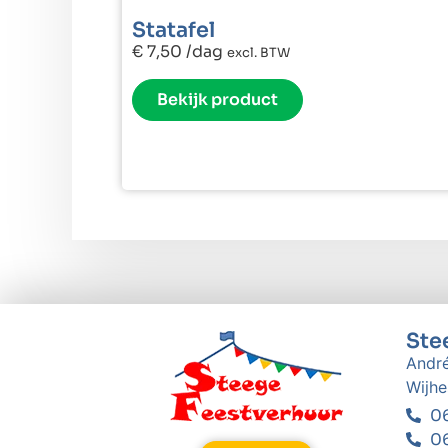
Statafel
€
7,50
/dag
excl. BTW
Bekijk product
Ste
André
Wijhe
06
06