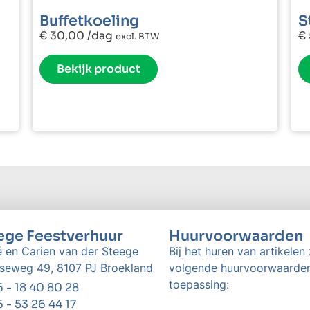
Buffetkoeling
S
€
30,00
/dag
€
excl. BTW
Bekijk product
ege Feestverhuur
Huurvoorwaarden
 en Carien van der Steege
Bij het huren van artikelen 
seweg 49, 8107 PJ Broekland
volgende huurvoorwaarde
toepassing:
 - 18 40 80 28
 - 53 26 44 17