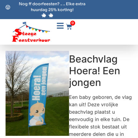
Nog ff doorfeesten? .. .. Elke extra
huurdag 25% korting!
0
Beachvlag
Hoera! Een
jongen
Een baby geboren, de vlag
kan uit! Deze vrolijke
beachvlag plaatst u
eenvoudig in elke tuin. De
flexibele stok bestaat uit
meerdere delen die u in