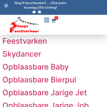
Nog ff doorfeesten? .. .. Elke extra
huurdag 25% korting!
0
Feestvarken
Skydancer
Opblaasbare Baby
Opblaasbare Bierpul
Opblaasbare Jarige Jet
Opblaasbare Jarige Job