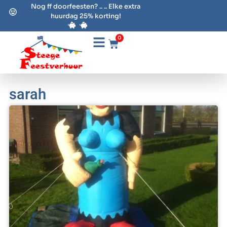
Nog ff doorfeesten? .. .. Elke extra
huurdag 25% korting!
0
sarah