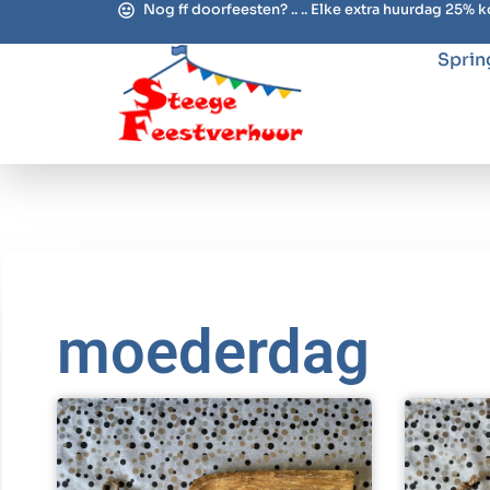
Nog ff doorfeesten? .. .. Elke extra huurdag 25% k
Sprin
moederdag