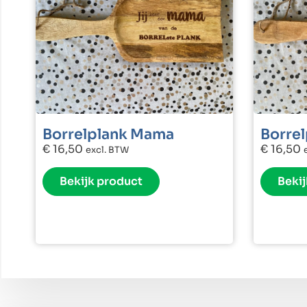
Borrelplank Mama
Borre
€
16,50
€
16,50
excl. BTW
Bekijk product
Bekij