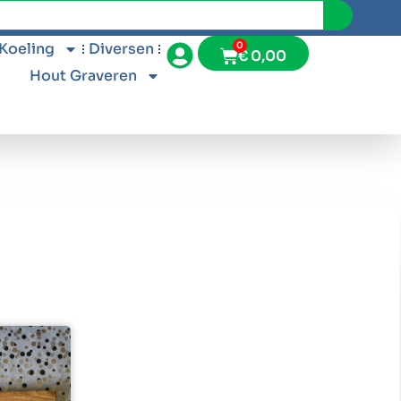
 Koeling
Diversen
0
€
0,00
Hout Graveren