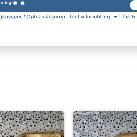
orting!
gkussens
Opblaasfiguren
Tent & Inrichting
Tap &