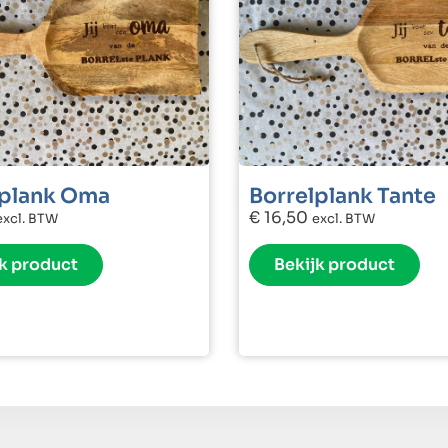
lplank Oma
Borrelplank Tante
€
16,50
excl. BTW
excl. BTW
k product
Bekijk product