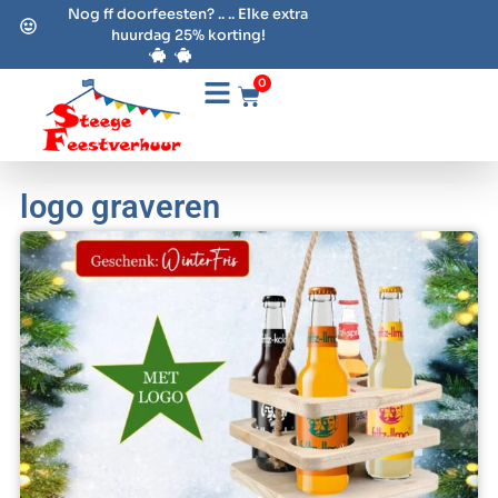
Nog ff doorfeesten? .. .. Elke extra
huurdag 25% korting!
0
logo graveren