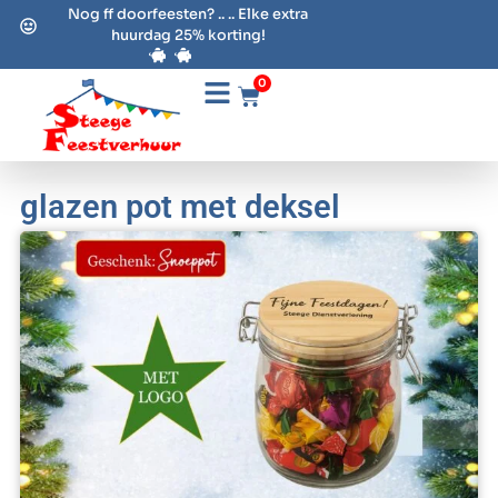
Nog ff doorfeesten? .. .. Elke extra
huurdag 25% korting!
0
glazen pot met deksel