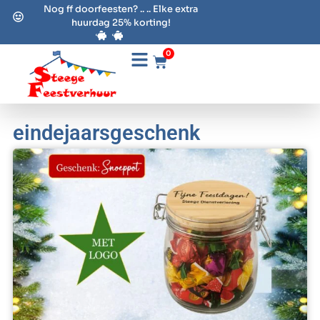
Nog ff doorfeesten? .. .. Elke extra
huurdag 25% korting!
0
eindejaarsgeschenk