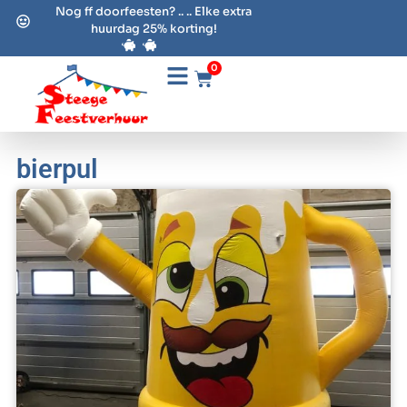
Nog ff doorfeesten? .. .. Elke extra
huurdag 25% korting!
0
bierpul