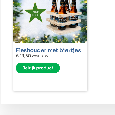
Fleshouder met biertjes
€
19,50
excl. BTW
Bekijk product