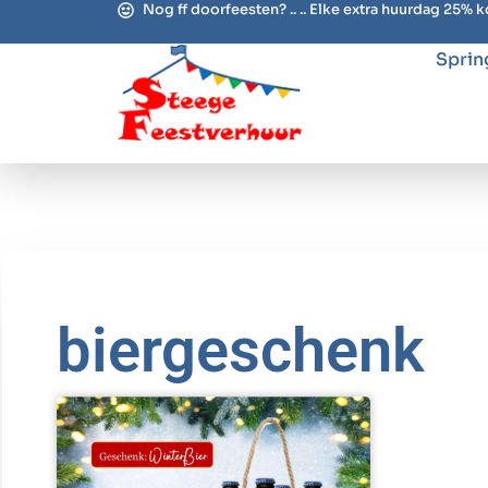
Nog ff doorfeesten? .. .. Elke extra huurdag 25% k
Sprin
biergeschenk