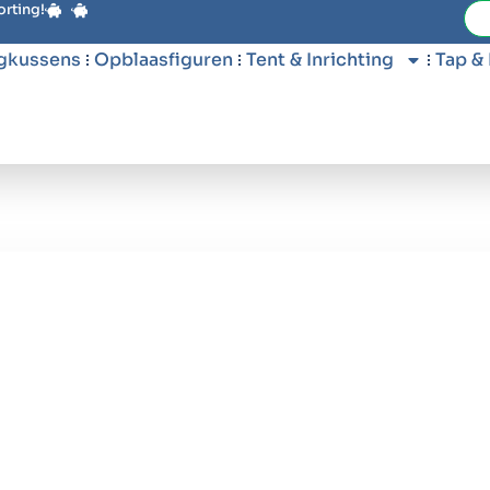
orting!
gkussens
Opblaasfiguren
Tent & Inrichting
Tap &