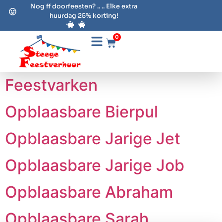
Nog ff doorfeesten? .. .. Elke extra
huurdag 25% korting!
0
Feestvarken
Opblaasbare Bierpul
Opblaasbare Jarige Jet
Opblaasbare Jarige Job
Opblaasbare Abraham
Opblaasbare Sarah