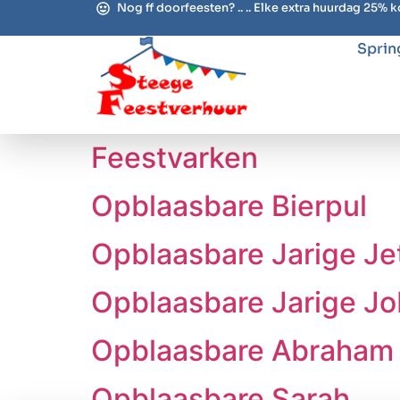
Nog ff doorfeesten? .. .. Elke extra huurdag 25% k
Sprin
Feestvarken
Opblaasbare Bierpul
Opblaasbare Jarige Je
Opblaasbare Jarige Jo
Opblaasbare Abraham
Opblaasbare Sarah