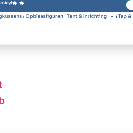
orting!
gkussens
Opblaasfiguren
Tent & Inrichting
Tap &
t
b