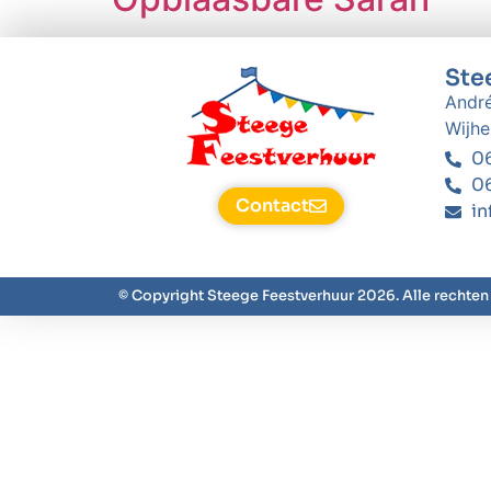
Ste
André
Wijhe
06
06
Contact
in
© Copyright Steege Feestverhuur 2026. Alle rechte