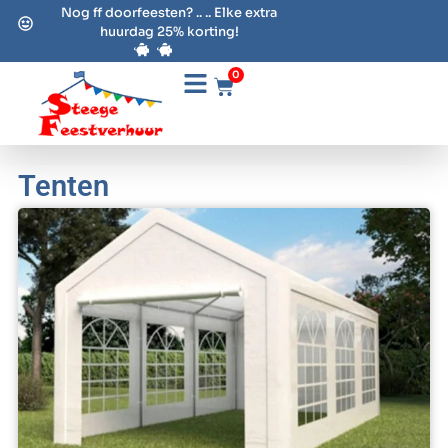
Nog ff doorfeesten? .. .. Elke extra
huurdag 25% korting!
0
Tenten